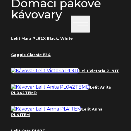
Domácí pákové
kávovary
Lelit Mara PL62X Black, White
Gaggia Classic E24
Lelit Victoria PL91T
Lelit Anita
PL042TEMD
Lelit Anna
PL41TEM
Lelit Kate PL82T