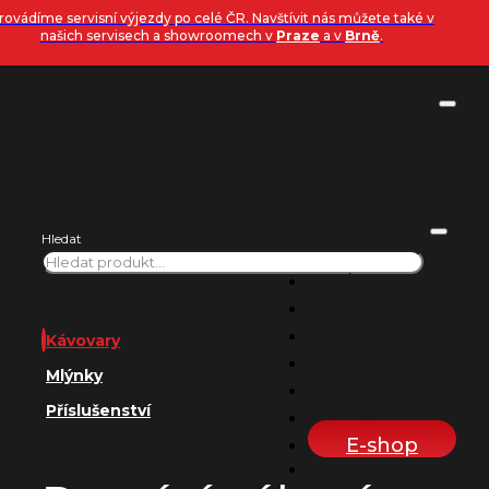
Přeskočit na hlavní obsah
Přeskočit na zápatí
rovádíme servisní výjezdy po celé ČR. Navštívit nás můžete také v
našich servisech a showroomech v
Praze
a v
Brně
.
Hledat
O nás
Servis
Portfolio
Kávovary
Kontakt
Mlýnky
Blog
Příslušenství
Kariéra
E-shop