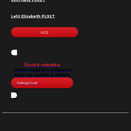
Lelit Elizabeth PL92T
VÍCE
Široká nabídka
technologií pro přípravu
kávy na našem e-shopu
Nakupovat