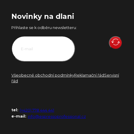
Novinky na dlani
Přihlaste se k odběru newsletteru:
Všeobecné obchodní podmínky
Reklamační řád
Servisní
řád
tel:
(+420) 778 444 441
e-mail:
info@espressoprofessional.cz