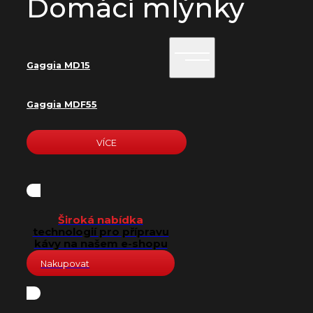
Domácí mlýnky
Gaggia MD15
Gaggia MDF55
VÍCE
Široká nabídka
technologií pro přípravu
kávy na našem e-shopu
Nakupovat