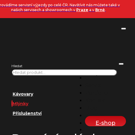
Přeskočit na hlavní obsah
Přeskočit na zápatí
rovádíme servisní výjezdy po celé ČR. Navštívit nás můžete také v
našich servisech a showroomech v
Praze
a v
Brně
.
Hledat
O nás
Servis
Portfolio
Kávovary
Kontakt
Mlýnky
Blog
Příslušenství
Kariéra
E-shop